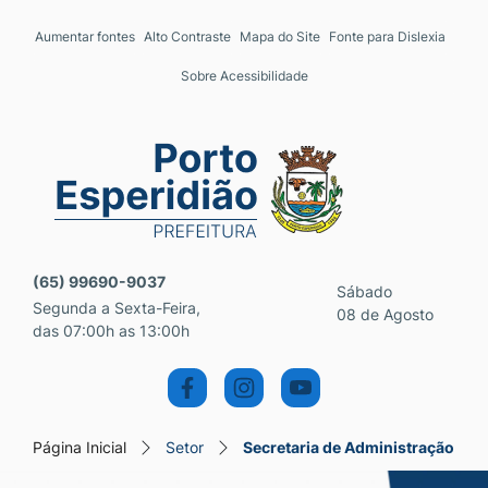
Seção de atalhos e links 
Ir para o conteúdo [alt+1]
Aumentar fontes
Alto Contraste
Mapa do Site
Fonte para Dislexia
Ir para o menu [alt+2]
Sobre Acessibilidade
Ir para a busca [alt+3]
Ir para o rodapé [alt+4]
Seção do menu principal
(65) 99690-9037
Sábado
Segunda a Sexta-Feira,
08 de Agosto
das 07:00h as 13:00h
Página Inicial
Setor
Secretaria de Administração