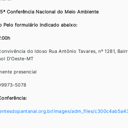
5ª Conferência Nacional do Meio Ambiente
o Pelo formulário indicado abaixo:
7:00h
onvivência do Idoso Rua Antônio Tavares, nº 1281, Bair
sol D’Oeste-MT
mente presencial
99973-5078
Conferência:
entesdopantanal.org.br/images/adm_files/c300c4ab5a4