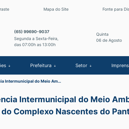
inks de acessibilidade
raste
Mapa do Site
Fonte para Dis
cipal
(65) 99690-9037
Quinta
Segunda a Sexta-Feira,
06 de Agosto
das 07:00h as 13:00h
ões
Prefeitura
Setor
Impren
ia Intermunicipal do Meio Am…
ência Intermunicipal do Meio Am
 do Complexo Nascentes do Pant