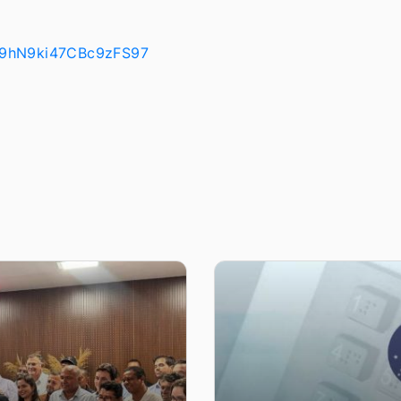
e/9hN9ki47CBc9zFS97