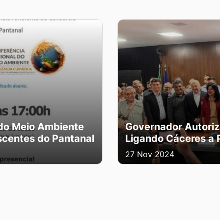
 do Meio Ambiente
Governador Autoriz
centes do Pantanal
Ligando Cáceres a 
27 Nov 2024