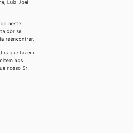
a, Luiz Joel
ndo neste
ta dor se
ia reencontrar.
odos que fazem
smitem aos
ue nosso Sr.