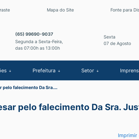
inks de acessibilidade
raste
Mapa do Site
Fonte para Dis
cipal
(65) 99690-9037
Sexta
Segunda a Sexta-Feira,
07 de Agosto
das 07:00h as 13:00h
ões
Prefeitura
Setor
Impren
r pelo falecimento Da Sra.…
sar pelo falecimento Da Sra. Ju
Imprimir