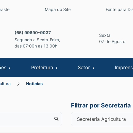
inks de acessibilidade
raste
Mapa do Site
Fonte para Dis
cipal
(65) 99690-9037
Sexta
Segunda a Sexta-Feira,
07 de Agosto
das 07:00h as 13:00h
ões
Prefeitura
Setor
Impren
ultura
Noticias
Filtrar por Secretaria