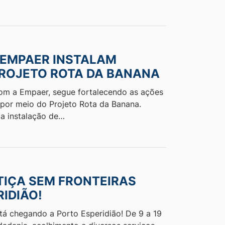
 EMPAER INSTALAM
PROJETO ROTA DA BANANA
 com a Empaer, segue fortalecendo as ações
 por meio do Projeto Rota da Banana.
 a instalação de…
STIÇA SEM FRONTEIRAS
IDIÃO!
tá chegando a Porto Esperidião! De 9 a 19