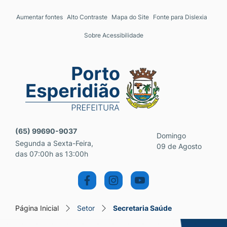
Seção de atalhos e links 
Ir para o conteúdo [alt+1]
Aumentar fontes
Alto Contraste
Mapa do Site
Fonte para Dislexia
Ir para o menu [alt+2]
Sobre Acessibilidade
Ir para a busca [alt+3]
Ir para o rodapé [alt+4]
Seção do menu principal
(65) 99690-9037
Domingo
Segunda a Sexta-Feira,
09 de Agosto
das 07:00h as 13:00h
Página Inicial
Setor
Secretaria Saúde