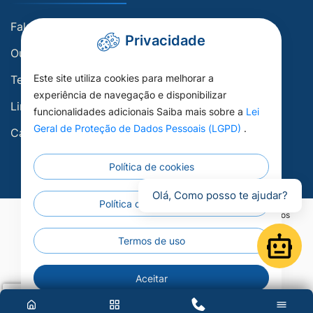
Fale conosco
Privacidade
Ouvidoria
Este site utiliza cookies para melhorar a
Telefones Úteis
experiência de navegação e disponibilizar
Links Úteis
funcionalidades adicionais Saiba mais sobre a
Lei
Geral de Proteção de Dados Pessoais (LGPD)
.
Carta de Serviços
Política de cookies
Olá, Como posso te ajudar?
Política de privacidade
©2026 - Prefeitura Municipal de Porto Esperidião - Todos os direitos
reservados.
Termos de uso
Open
Aceitar