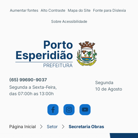
Seção de atalhos e links 
Ir para o conteúdo [alt+1]
Aumentar fontes
Alto Contraste
Mapa do Site
Fonte para Dislexia
Ir para o menu [alt+2]
Sobre Acessibilidade
Ir para a busca [alt+3]
Ir para o rodapé [alt+4]
Seção do menu principal
(65) 99690-9037
Segunda
Segunda a Sexta-Feira,
10 de Agosto
das 07:00h as 13:00h
Página Inicial
Setor
Secretaria Obras