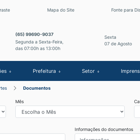
inks de acessibilidade
raste
Mapa do Site
Fonte para Dis
cipal
(65) 99690-9037
Sexta
Segunda a Sexta-Feira,
07 de Agosto
das 07:00h as 13:00h
ões
Prefeitura
Setor
Impren
rtes
Documentos
Mês
Ca
Informações do documentos