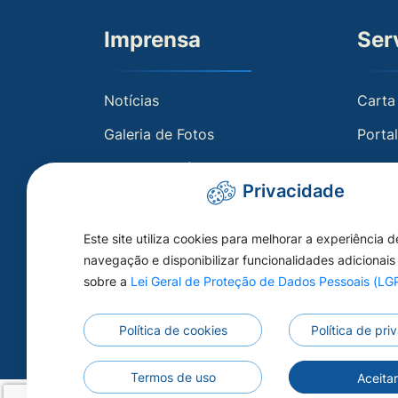
Imprensa
Ser
Notícias
Carta
Galeria de Fotos
Porta
Galeria de Vídeos
Holeri
Privacidade
Radar
Porta
Este site utiliza cookies para melhorar a experiência d
navegação e disponibilizar funcionalidades adicionais
Acess
sobre a
Lei Geral de Proteção de Dados Pessoais (L
0800 
Política de cookies
Política de pr
Termos de uso
Aceita