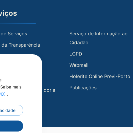
viços
 de Serviços
Serviço de Informação ao
Cidadão
l da Transparência
LGPD
te Online
Webmail
 Transparência
Holerite Online Previ-Porto
l de Serviços
e
 Saiba mais
Publicações
o ao Portal da Ouvidoria
GPD)
.
649 9135
ivacidade
r