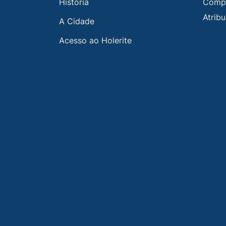
História
Compe
Atrib
A Cidade
Acesso ao Holerite