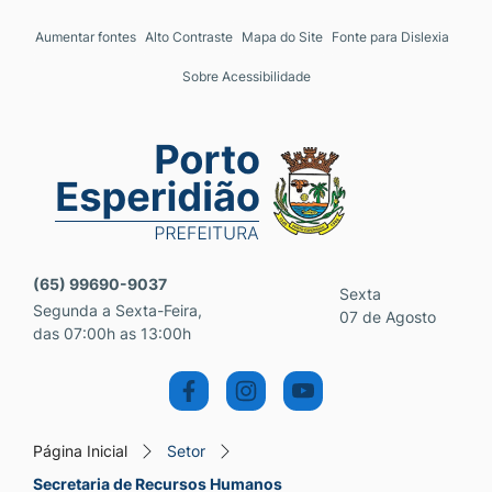
Seção de atalhos e links 
Ir para o conteúdo [alt+1]
Aumentar fontes
Alto Contraste
Mapa do Site
Fonte para Dislexia
Ir para o menu [alt+2]
Sobre Acessibilidade
Ir para a busca [alt+3]
Ir para o rodapé [alt+4]
Seção do menu principal
(65) 99690-9037
Sexta
Segunda a Sexta-Feira,
07 de Agosto
das 07:00h as 13:00h
Página Inicial
Setor
Secretaria de Recursos Humanos