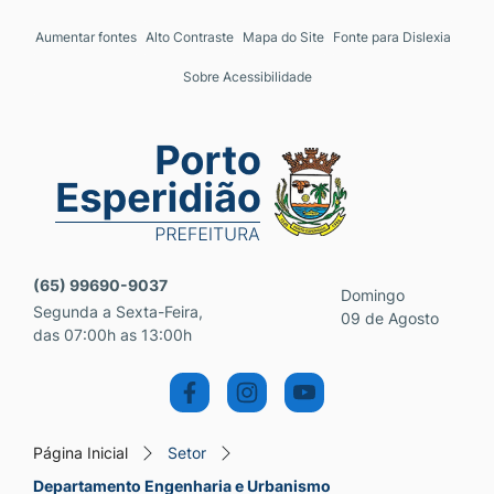
Seção de atalhos e links 
Ir para o conteúdo [alt+1]
Aumentar fontes
Alto Contraste
Mapa do Site
Fonte para Dislexia
Ir para o menu [alt+2]
Sobre Acessibilidade
Ir para a busca [alt+3]
Ir para o rodapé [alt+4]
Seção do menu principal
(65) 99690-9037
Domingo
Segunda a Sexta-Feira,
09 de Agosto
das 07:00h as 13:00h
Página Inicial
Setor
Departamento Engenharia e Urbanismo