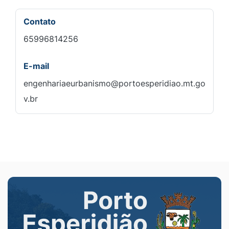
Contato
65996814256
E-mail
engenhariaeurbanismo@portoesperidiao.mt.go
v.br