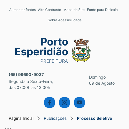
Seção de atalhos e links 
Ir para o conteúdo [alt+1]
Aumentar fontes
Alto Contraste
Mapa do Site
Fonte para Dislexia
Ir para o menu [alt+2]
Sobre Acessibilidade
Ir para a busca [alt+3]
Ir para o rodapé [alt+4]
Seção do menu principal
(65) 99690-9037
Domingo
Segunda a Sexta-Feira,
09 de Agosto
das 07:00h as 13:00h
Página Inicial
Publicações
Processo Seletivo