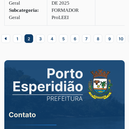
Geral
DE 2025
Subcategoria:
FORMADOR
Geral
ProLEEI
1
2
3
4
5
6
7
8
9
10
Contato