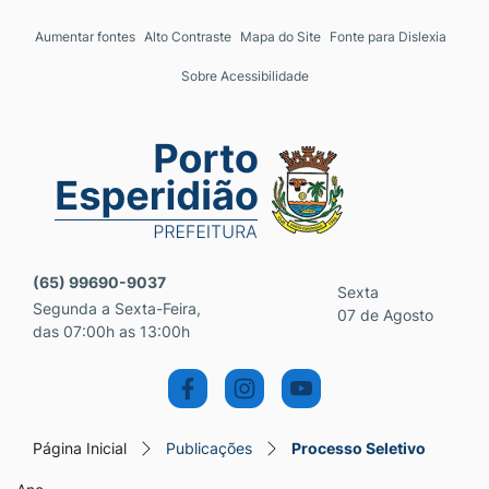
Seção de atalhos e links 
Ir para o conteúdo [alt+1]
Aumentar fontes
Alto Contraste
Mapa do Site
Fonte para Dislexia
Ir para o menu [alt+2]
Sobre Acessibilidade
Ir para a busca [alt+3]
Ir para o rodapé [alt+4]
Seção do menu principal
(65) 99690-9037
Sexta
Segunda a Sexta-Feira,
07 de Agosto
das 07:00h as 13:00h
Página Inicial
Publicações
Processo Seletivo