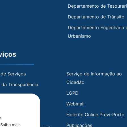
Departamento de Tesourar
Departamento de Trânsito
Departamento Engenharia 
Urbanismo
viços
 de Serviços
Serviço de Informação ao
Cidadão
l da Transparência
LGPD
te Online
Webmail
 Transparência
Holerite Online Previ-Porto
l de Serviços
e
 Saiba mais
Publicações