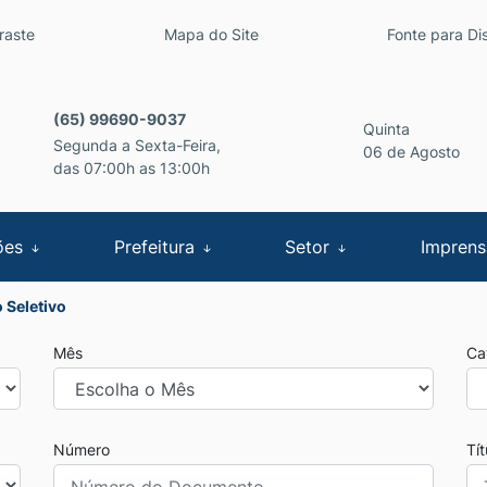
inks de acessibilidade
raste
Mapa do Site
Fonte para Dis
cipal
(65) 99690-9037
Quinta
Segunda a Sexta-Feira,
06 de Agosto
das 07:00h as 13:00h
ões
Prefeitura
Setor
Impren
 Seletivo
Mês
Ca
Número
Tí