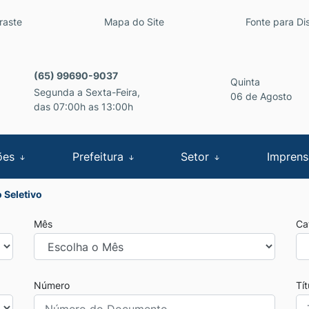
inks de acessibilidade
raste
Mapa do Site
Fonte para Dis
cipal
(65) 99690-9037
Quinta
Segunda a Sexta-Feira,
06 de Agosto
das 07:00h as 13:00h
ões
Prefeitura
Setor
Impren
 Seletivo
Mês
Ca
Número
Tí