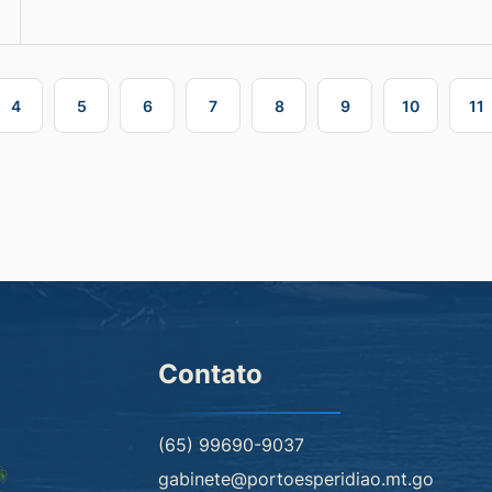
4
5
6
7
8
9
10
11
Contato
(65) 99690-9037
gabinete@portoesperidiao.mt.go