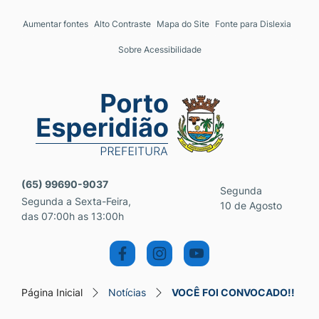
Seção de atalhos e links 
Ir para o conteúdo [alt+1]
Aumentar fontes
Alto Contraste
Mapa do Site
Fonte para Dislexia
Ir para o menu [alt+2]
Sobre Acessibilidade
Ir para a busca [alt+3]
Ir para o rodapé [alt+4]
Seção do menu principal
(65) 99690-9037
Segunda
Segunda a Sexta-Feira,
10 de Agosto
das 07:00h as 13:00h
Página Inicial
Notícias
VOCÊ FOI CONVOCADO!!