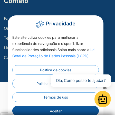
Contato
Fale conosco
Privacidade
Ouvidoria
Este site utiliza cookies para melhorar a
Telefones Úteis
experiência de navegação e disponibilizar
Links Úteis
funcionalidades adicionais Saiba mais sobre a
Lei
Geral de Proteção de Dados Pessoais (LGPD)
.
Carta de Serviços
Política de cookies
Olá, Como posso te ajudar?
Política de privacidade
©2026 - Prefeitura Municipal de Porto Esperidião - Todos os direitos
reservados.
Termos de uso
Open
Aceitar