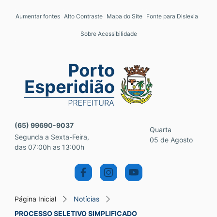
Seção de atalhos e links 
Ir para o conteúdo [alt+1]
Aumentar fontes
Alto Contraste
Mapa do Site
Fonte para Dislexia
Ir para o menu [alt+2]
Sobre Acessibilidade
Ir para a busca [alt+3]
Ir para o rodapé [alt+4]
Seção do menu principal
(65) 99690-9037
Quarta
Segunda a Sexta-Feira,
05 de Agosto
das 07:00h as 13:00h
Página Inicial
Notícias
PROCESSO SELETIVO SIMPLIFICADO