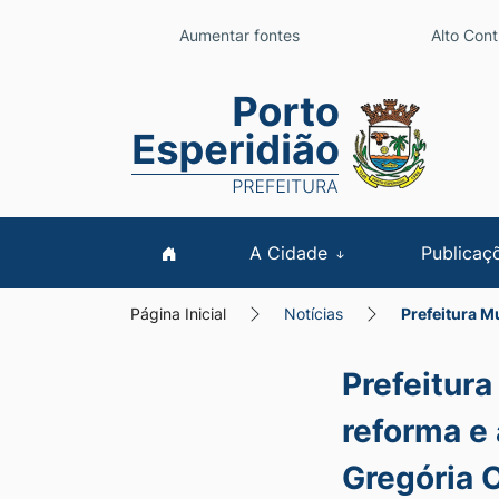
Seção de atalhos e l
Ir para o conteúdo [alt+1]
Aumentar fontes
Alto Cont
Ir para o menu [alt+2]
Seção do menu prin
Ir para a busca [alt+3]
Ir para o rodapé [alt+4]
A Cidade
Publicaç
Página Inicial
Notícias
Prefeitura M
Prefeitura
reforma e
Gregória 