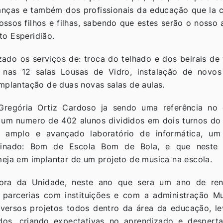
ianças e também dos profissionais da educação que la 
ossos filhos e filhas, sabendo que estes serão o nosso 
o Esperidião.
zado os serviços de: troca do telhado e dos beirais de 
 nas 12 salas Lousas de Vidro, instalação de novos
mplantação de duas novas salas de aulas.
Gregória Ortiz Cardoso ja sendo uma referência no
 um numero de 402 alunos divididos em dois turnos do 
amplo e avançado laboratório de informática, um 
minado: Bom de Escola Bom de Bola, e que neste
meja em implantar de um projeto de musica na escola.
ora da Unidade, neste ano que sera um ano de ren
r parcerias com instituições e com a administração Mu
iversos projetos todos dentro da área da educação, l
dos, criando expectativas no aprendizado e despert