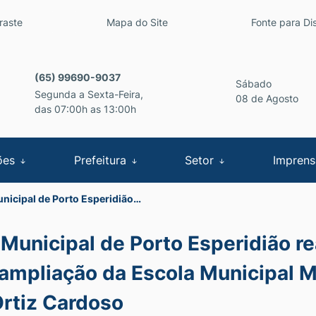
inks de acessibilidade
raste
Mapa do Site
Fonte para Dis
cipal
(65) 99690-9037
Sábado
Segunda a Sexta-Feira,
08 de Agosto
das 07:00h as 13:00h
ões
Prefeitura
Setor
Impren
unicipal de Porto Esperidião…
 Municipal de Porto Esperidião re
 ampliação da Escola Municipal M
Ortiz Cardoso