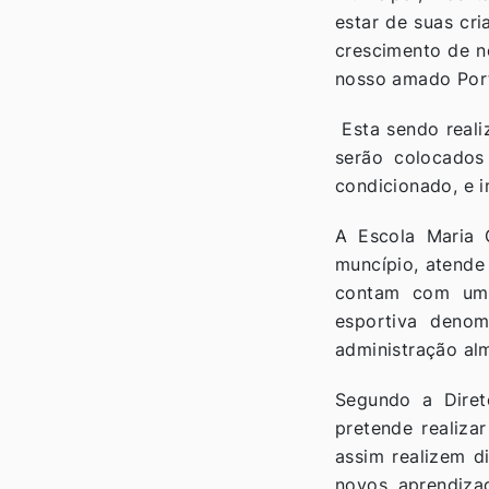
estar de suas cr
crescimento de n
nosso amado Port
Esta sendo reali
serão colocados
condicionado, e i
A Escola Maria 
muncípio, atende
contam com um 
esportiva deno
administração al
Segundo a Diret
pretende realiza
assim realizem d
novos aprendiza