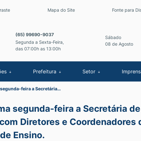
inks de acessibilidade
raste
Mapa do Site
Fonte para Dis
cipal
(65) 99690-9037
Sábado
Segunda a Sexta-Feira,
08 de Agosto
das 07:00h as 13:00h
ões
Prefeitura
Setor
Impren
 segunda-feira a Secretária…
ima segunda-feira a Secretária d
 com Diretores e Coordenadores 
 de Ensino.