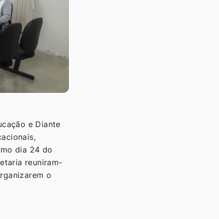
ducação e Diante
acionais,
imo dia 24 do
taria reuniram-
organizarem o