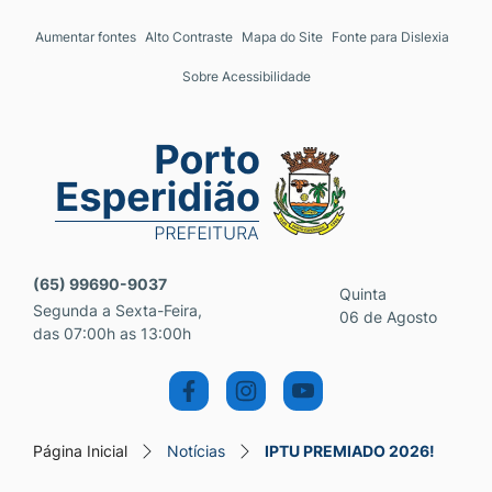
Seção de atalhos e links 
Ir para o conteúdo [alt+1]
Aumentar fontes
Alto Contraste
Mapa do Site
Fonte para Dislexia
Ir para o menu [alt+2]
Sobre Acessibilidade
Ir para a busca [alt+3]
Ir para o rodapé [alt+4]
Seção do menu principal
(65) 99690-9037
Quinta
Segunda a Sexta-Feira,
06 de Agosto
das 07:00h as 13:00h
Página Inicial
Notícias
IPTU PREMIADO 2026!