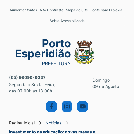
Seção de atalhos e links 
Ir para o conteúdo [alt+1]
Aumentar fontes
Alto Contraste
Mapa do Site
Fonte para Dislexia
Ir para o menu [alt+2]
Sobre Acessibilidade
Ir para a busca [alt+3]
Ir para o rodapé [alt+4]
Seção do menu principal
(65) 99690-9037
Domingo
Segunda a Sexta-Feira,
09 de Agosto
das 07:00h as 13:00h
Página Inicial
Notícias
Investimento na educação: novas mesas e…