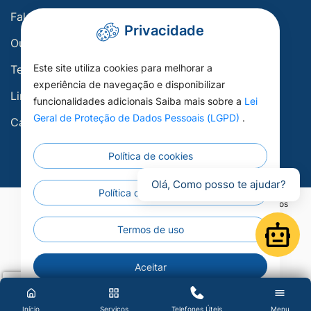
Fale conosco
Privacidade
Ouvidoria
Este site utiliza cookies para melhorar a
Telefones Úteis
experiência de navegação e disponibilizar
Links Úteis
funcionalidades adicionais Saiba mais sobre a
Lei
Geral de Proteção de Dados Pessoais (LGPD)
.
Carta de Serviços
Política de cookies
Olá, Como posso te ajudar?
Política de privacidade
©2026 - Prefeitura Municipal de Porto Esperidião - Todos os direitos
reservados.
Termos de uso
Open
Aceitar
Início
Serviços
Telefones Úteis
Menu