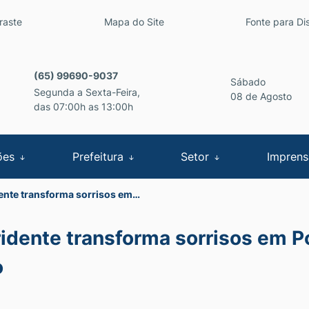
inks de acessibilidade
raste
Mapa do Site
Fonte para Dis
cipal
(65) 99690-9037
Sábado
Segunda a Sexta-Feira,
08 de Agosto
das 07:00h as 13:00h
ões
Prefeitura
Setor
Impren
dente transforma sorrisos em…
ridente transforma sorrisos em P
o