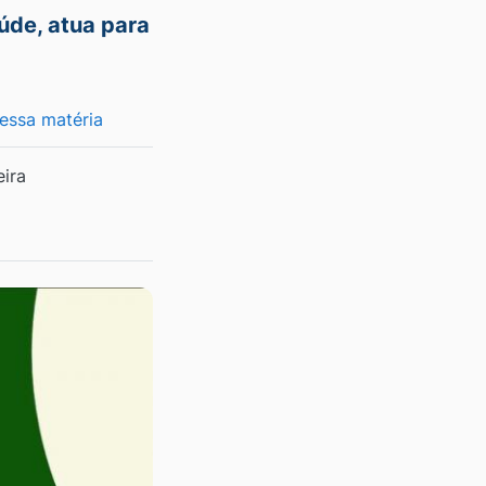
aúde, atua para
 essa matéria
eira