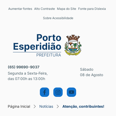
Seção de atalhos e links 
Ir para o conteúdo [alt+1]
Aumentar fontes
Alto Contraste
Mapa do Site
Fonte para Dislexia
Ir para o menu [alt+2]
Sobre Acessibilidade
Ir para a busca [alt+3]
Ir para o rodapé [alt+4]
Seção do menu principal
(65) 99690-9037
Sábado
Segunda a Sexta-Feira,
08 de Agosto
das 07:00h as 13:00h
Página Inicial
Notícias
Atenção, contribuintes!