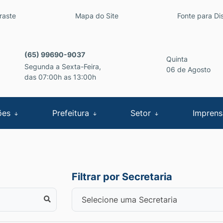
inks de acessibilidade
raste
Mapa do Site
Fonte para Dis
cipal
(65) 99690-9037
Quinta
Segunda a Sexta-Feira,
06 de Agosto
das 07:00h as 13:00h
ões
Prefeitura
Setor
Impren
Filtrar por Secretaria