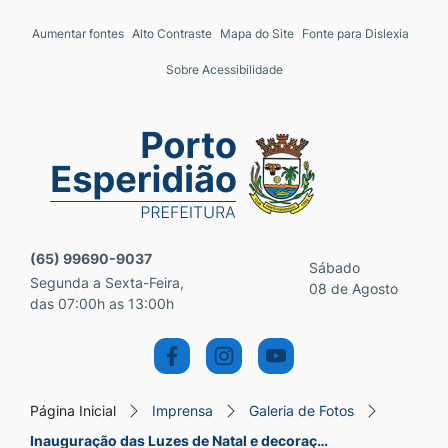
Seção de atalhos e links 
Ir para o conteúdo [alt+1]
Aumentar fontes
Alto Contraste
Mapa do Site
Fonte para Dislexia
Ir para o menu [alt+2]
Sobre Acessibilidade
Ir para a busca [alt+3]
Ir para o rodapé [alt+4]
Seção do menu principal
(65) 99690-9037
Sábado
Segunda a Sexta-Feira,
08 de Agosto
das 07:00h as 13:00h
Página Inicial
Imprensa
Galeria de Fotos
Inauguração das Luzes de Natal e decoraç…