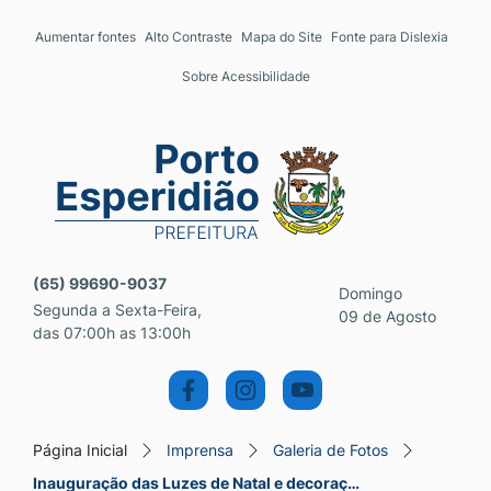
Seção de atalhos e links 
Ir para o conteúdo [alt+1]
Aumentar fontes
Alto Contraste
Mapa do Site
Fonte para Dislexia
Ir para o menu [alt+2]
Sobre Acessibilidade
Ir para a busca [alt+3]
Ir para o rodapé [alt+4]
Seção do menu principal
(65) 99690-9037
Domingo
Segunda a Sexta-Feira,
09 de Agosto
das 07:00h as 13:00h
Página Inicial
Imprensa
Galeria de Fotos
Inauguração das Luzes de Natal e decoraç…