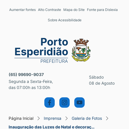
Seção de atalhos e links 
Ir para o conteúdo [alt+1]
Aumentar fontes
Alto Contraste
Mapa do Site
Fonte para Dislexia
Ir para o menu [alt+2]
Sobre Acessibilidade
Ir para a busca [alt+3]
Ir para o rodapé [alt+4]
Seção do menu principal
(65) 99690-9037
Sábado
Segunda a Sexta-Feira,
08 de Agosto
das 07:00h as 13:00h
Página Inicial
Imprensa
Galeria de Fotos
Inauguração das Luzes de Natal e decoraç…