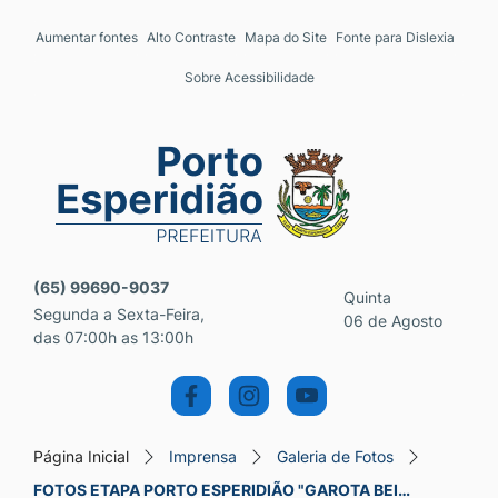
Seção de atalhos e links 
Ir para o conteúdo [alt+1]
Aumentar fontes
Alto Contraste
Mapa do Site
Fonte para Dislexia
Ir para o menu [alt+2]
Sobre Acessibilidade
Ir para a busca [alt+3]
Ir para o rodapé [alt+4]
Seção do menu principal
(65) 99690-9037
Quinta
Segunda a Sexta-Feira,
06 de Agosto
das 07:00h as 13:00h
Página Inicial
Imprensa
Galeria de Fotos
FOTOS ETAPA PORTO ESPERIDIÃO "GAROTA BEI…