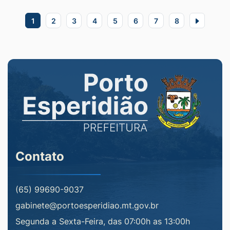
1
2
3
4
5
6
7
8
Contato
(65) 99690-9037
gabinete@portoesperidiao.mt.gov.br
Segunda a Sexta-Feira, das 07:00h as 13:00h