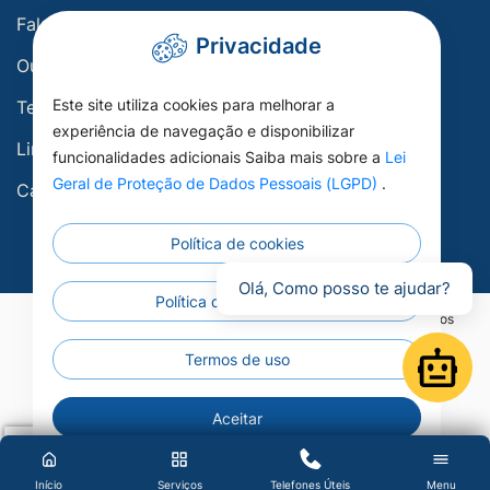
Fale conosco
Privacidade
Ouvidoria
Este site utiliza cookies para melhorar a
Telefones Úteis
experiência de navegação e disponibilizar
Links Úteis
funcionalidades adicionais Saiba mais sobre a
Lei
Geral de Proteção de Dados Pessoais (LGPD)
.
Carta de Serviços
Política de cookies
Olá, Como posso te ajudar?
Política de privacidade
©2026 - Prefeitura Municipal de Porto Esperidião - Todos os direitos
reservados.
Termos de uso
Open
Aceitar
Início
Serviços
Telefones Úteis
Menu