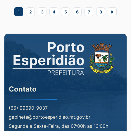
1
2
3
4
5
6
7
8
Contato
(65) 99690-9037
gabinete@portoesperidiao.mt.gov.br
Segunda a Sexta-Feira, das 07:00h as 13:00h