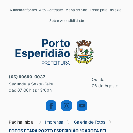
Seção de atalhos e links 
Ir para o conteúdo [alt+1]
Aumentar fontes
Alto Contraste
Mapa do Site
Fonte para Dislexia
Ir para o menu [alt+2]
Sobre Acessibilidade
Ir para a busca [alt+3]
Ir para o rodapé [alt+4]
Seção do menu principal
(65) 99690-9037
Quinta
Segunda a Sexta-Feira,
06 de Agosto
das 07:00h as 13:00h
Página Inicial
Imprensa
Galeria de Fotos
FOTOS ETAPA PORTO ESPERIDIÃO "GAROTA BEI…