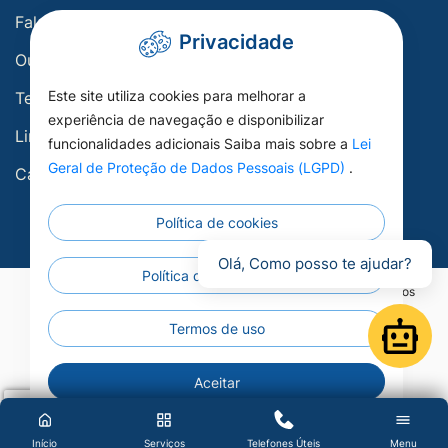
Fale conosco
Privacidade
Ouvidoria
Este site utiliza cookies para melhorar a
Telefones Úteis
experiência de navegação e disponibilizar
Links Úteis
funcionalidades adicionais Saiba mais sobre a
Lei
Geral de Proteção de Dados Pessoais (LGPD)
.
Carta de Serviços
Política de cookies
Olá, Como posso te ajudar?
Política de privacidade
©2026 - Prefeitura Municipal de Porto Esperidião - Todos os direitos
reservados.
Termos de uso
Open
Aceitar
Início
Serviços
Telefones Úteis
Menu