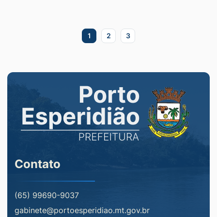
1
2
3
Contato
(65) 99690-9037
gabinete@portoesperidiao.mt.gov.br