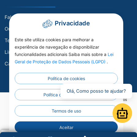
Fale conosco
Privacidade
Ouvidoria
Este site utiliza cookies para melhorar a
Telefones Úteis
experiência de navegação e disponibilizar
Links Úteis
funcionalidades adicionais Saiba mais sobre a
Lei
Geral de Proteção de Dados Pessoais (LGPD)
.
Carta de Serviços
Política de cookies
Olá, Como posso te ajudar?
Política de privacidade
©2026 - Prefeitura Municipal de Porto Esperidião - Todos os direitos
reservados.
Termos de uso
Open
Aceitar