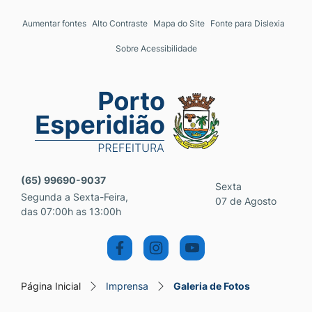
Seção de atalhos e links 
Ir para o conteúdo [alt+1]
Aumentar fontes
Alto Contraste
Mapa do Site
Fonte para Dislexia
Ir para o menu [alt+2]
Sobre Acessibilidade
Ir para a busca [alt+3]
Ir para o rodapé [alt+4]
Seção do menu principal
(65) 99690-9037
Sexta
Segunda a Sexta-Feira,
07 de Agosto
das 07:00h as 13:00h
Página Inicial
Imprensa
Galeria de Fotos