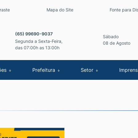
inks de acessibilidade
raste
Mapa do Site
Fonte para Dis
cipal
(65) 99690-9037
Sábado
Segunda a Sexta-Feira,
08 de Agosto
das 07:00h as 13:00h
ões
Prefeitura
Setor
Impren