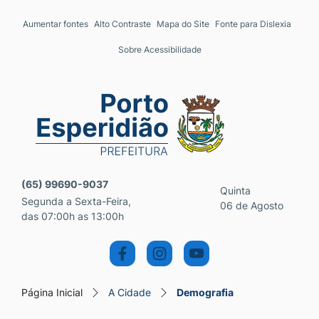
Seção de atalhos e links 
Ir para o conteúdo [alt+1]
Aumentar fontes
Alto Contraste
Mapa do Site
Fonte para Dislexia
Ir para o menu [alt+2]
Sobre Acessibilidade
Ir para a busca [alt+3]
Ir para o rodapé [alt+4]
Seção do menu principal
(65) 99690-9037
Quinta
Segunda a Sexta-Feira,
06 de Agosto
das 07:00h as 13:00h
Página Inicial
A Cidade
Demografia