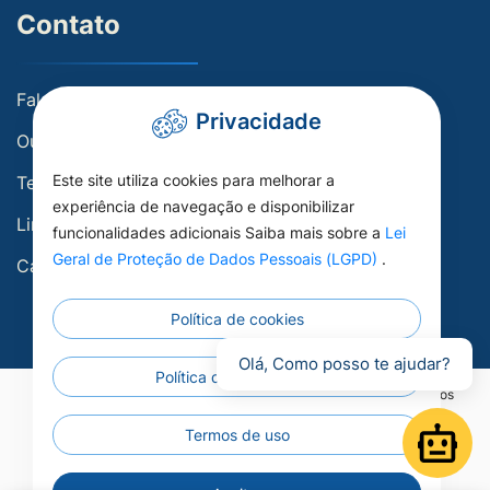
Contato
Fale conosco
Privacidade
Ouvidoria
Este site utiliza cookies para melhorar a
Telefones Úteis
experiência de navegação e disponibilizar
Links Úteis
funcionalidades adicionais Saiba mais sobre a
Lei
Geral de Proteção de Dados Pessoais (LGPD)
.
Carta de Serviços
Política de cookies
Olá, Como posso te ajudar?
Política de privacidade
©2026 - Prefeitura Municipal de Porto Esperidião - Todos os direitos
reservados.
Termos de uso
Open