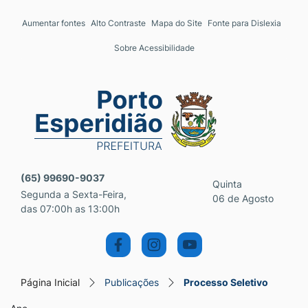
Seção de atalhos e links 
Ir para o conteúdo [alt+1]
Aumentar fontes
Alto Contraste
Mapa do Site
Fonte para Dislexia
Ir para o menu [alt+2]
Sobre Acessibilidade
Ir para a busca [alt+3]
Ir para o rodapé [alt+4]
Seção do menu principal
(65) 99690-9037
Quinta
Segunda a Sexta-Feira,
06 de Agosto
das 07:00h as 13:00h
Página Inicial
Publicações
Processo Seletivo